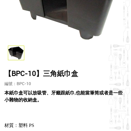
【BPC-10】三角紙巾盒
編號：BPC-10
本紙巾盒可以放吸管、牙籤跟紙巾,也能當筆筒或者是一些
小雜物的收納盒。
材質：塑料 PS