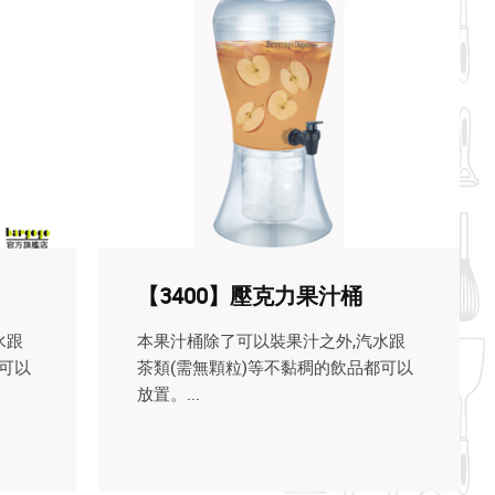
【3400】壓克力果汁桶
水跟
本果汁桶除了可以裝果汁之外,汽水跟
可以
茶類(需無顆粒)等不黏稠的飲品都可以
放置。...