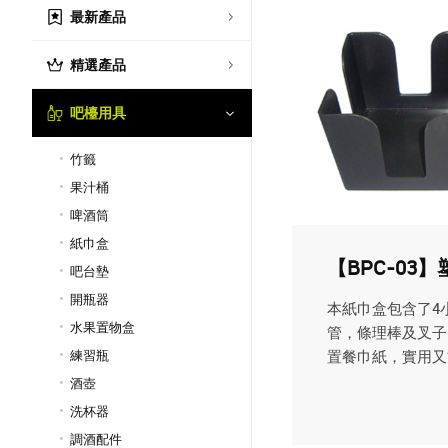
最新產品
精選產品
吧檯用具
竹籤
果汁桶
啤酒筒
紙巾盒
【BPC-03
吧台墊
開瓶器
本紙巾盒包含了4
水果置物盒
管，條理棒及叉子
置餐巾紙，實用又方
練習瓶
酒壺
洗杯器
調酒配件