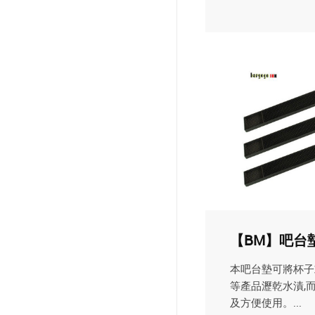
【BM】吧台
本吧台墊可將杯子
等產品瀝乾水漬,
及方便使用。...