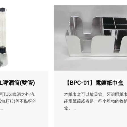
3L啤酒筒(雙管)
【BPC-01】電鍍紙巾盒
可以裝啤酒之外,汽
本紙巾盒可以放吸管、牙籤跟紙巾
需無顆粒)等不黏稠的
能當筆筒或者是一些小雜物的收
.
盒。...