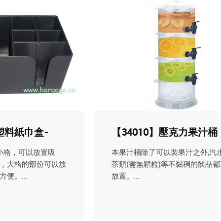
】塑料紙巾盒-
【34010】壓克力果汁桶
小格，可以放置吸
本果汁桶除了可以裝果汁之外,汽
，大格的部份可以放
茶類(需無顆粒)等不黏稠的飲品都
便。...
放置。...