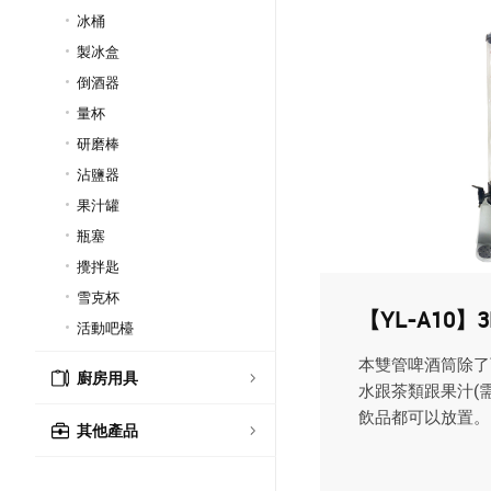
冰桶
製冰盒
倒酒器
量杯
研磨棒
沾鹽器
果汁罐
瓶塞
攪拌匙
雪克杯
【YL-A10】
活動吧檯
本雙管啤酒筒除了
廚房用具
水跟茶類跟果汁(
飲品都可以放置。..
其他產品