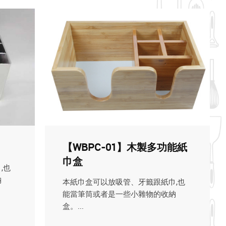
【WBPC-01】木製多功能紙
巾盒
,也
納
本紙巾盒可以放吸管、牙籤跟紙巾,也
能當筆筒或者是一些小雜物的收納
盒。...