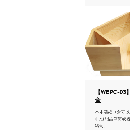
【WBPC-0
盒
本木製紙巾盒可以
巾,也能當筆筒或
納盒。...