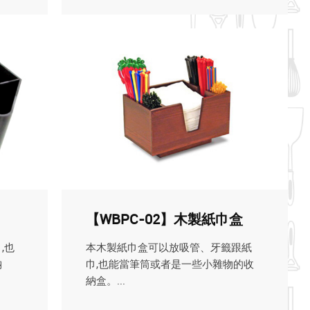
【WBPC-02】木製紙巾盒
,也
本木製紙巾盒可以放吸管、牙籤跟紙
納
巾,也能當筆筒或者是一些小雜物的收
納盒。...