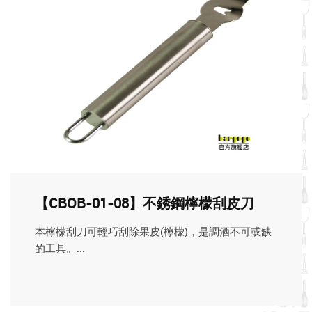
【CBOB-01-08】不銹鋼檸檬刮皮刀
本檸檬刮刀可輕巧刮除果皮(檸檬)，是調酒不可或缺
的工具。...