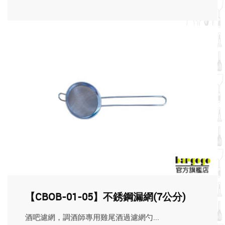
【CBOB-01-05】不銹鋼漏網(7公分)
酒吧濾網，調酒師專用雞尾酒過濾網勺...