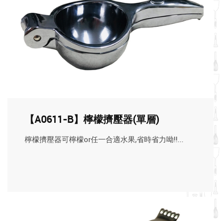
【A0611-B】檸檬擠壓器(單層)
檸檬擠壓器可檸檬or任一合適水果,省時省力呦!!...