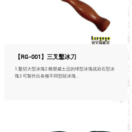
【RG-001】三叉鑿冰刀
1.鑿切大型冰塊2.雕塑威士忌的球型冰塊或岩石型冰
塊3.可製作出各種不同型狀冰塊...