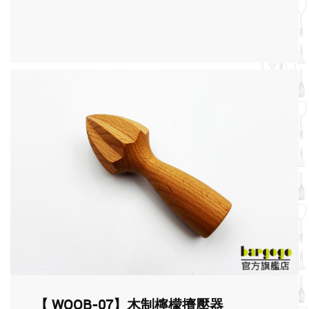
【 WOOB-07】木制檸檬擠壓器