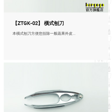
【ZTGK-02】 橫式刨刀
本橫式刨刀方便您括除一般蔬果外皮...