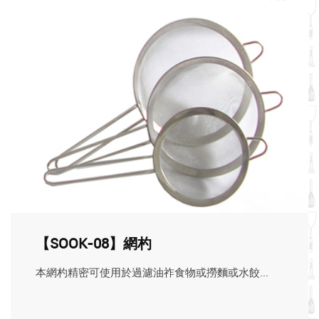
【SOOK-08】網杓
本網杓精密可使用於過濾油祚食物或撈麵或水餃...