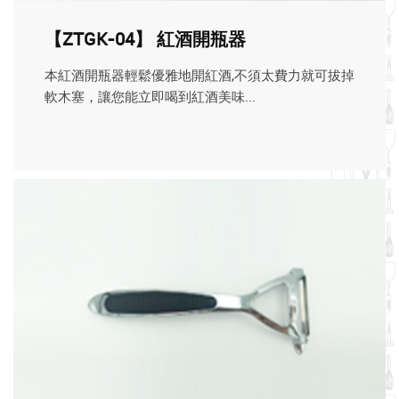
【ZTGK-04】 紅酒開瓶器
本紅酒開瓶器輕鬆優雅地開紅酒,不須太費力就可拔掉
軟木塞，讓您能立即喝到紅酒美味...