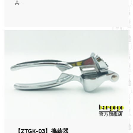
具...
【ZTGK-03】搗蒜器