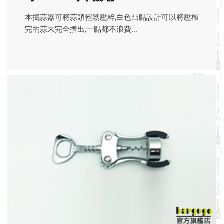
本搗蒜器可將蒜頭輕鬆壓粹,白色凸點設計可以將壓榨
完的蒜末完全擠出,一點都不浪費...