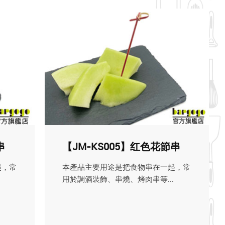
串
【JM-KS005】红色花節串
起，常
本產品主要用途是把食物串在一起，常
用於調酒裝飾、串燒、烤肉串等...