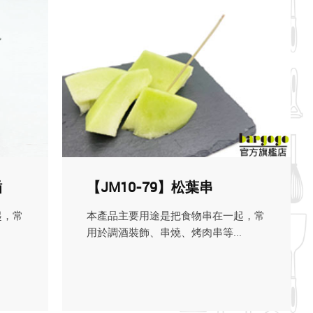
插
【JM10-79】松葉串
起，常
本產品主要用途是把食物串在一起，常
用於調酒裝飾、串燒、烤肉串等...