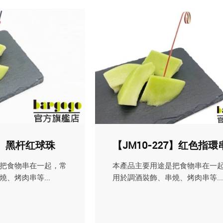
21】黑杆红球珠
【JM10-227】红色指環
把食物串在一起，常
本產品主要用途是把食物串在一
、烤肉串等...
用於調酒裝飾、串燒、烤肉串等...