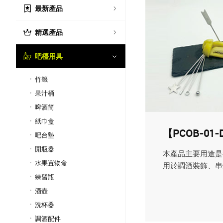
最新產品
精選產品
吧檯用具
竹籤
果汁桶
啤酒筒
紙巾盒
【PCOB-0
吧台墊
開瓶器
本產品主要用途是
水果置物盒
用於調酒裝飾、串燒
練習瓶
酒壺
洗杯器
調酒配件