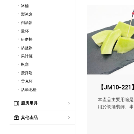
冰桶
製冰盒
倒酒器
量杯
研磨棒
沾鹽器
果汁罐
瓶塞
攪拌匙
雪克杯
【JM10-2
活動吧檯
本產品主要用途是
廚房用具
用於調酒裝飾、串燒
其他產品