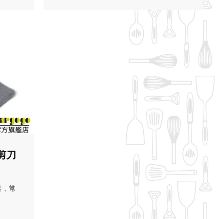
珠剪刀
起，常