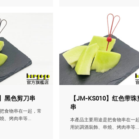
09】黑色剪刀串
【JM-KS010】红色带
串
把食物串在一起，常
、烤肉串等...
本產品主要用途是把食物串在一
用於調酒裝飾、串燒、烤肉串等...