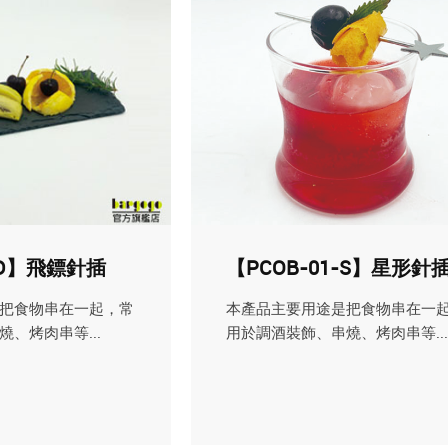
1-D】飛鏢針插
【PCOB-01-S】星形針
把食物串在一起，常
本產品主要用途是把食物串在一
、烤肉串等...
用於調酒裝飾、串燒、烤肉串等...